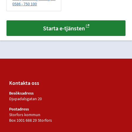
0586 - 750 100
Starta e-tjänsten
Kontakta oss
Besöksadress
Djupadalsgatan 20
Postadress
Storfors kommun
Box 1001 688 29 Storfors