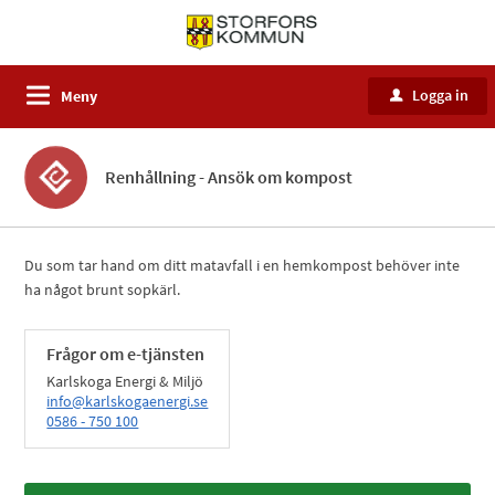
Logga in
Meny
u
Renhållning - Ansök om kompost
Du som tar hand om ditt matavfall i en hemkompost behöver inte
ha något brunt sopkärl.
Frågor om e-tjänsten
Karlskoga Energi & Miljö
info@karlskogaenergi.se
0586 - 750 100