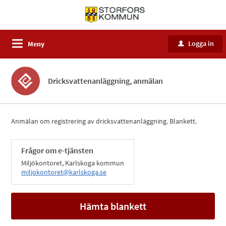
Logga in
Meny
u
Dricksvattenanläggning, anmälan
Anmälan om registrering av dricksvattenanläggning. Blankett.
Frågor om e-tjänsten
Miljökontoret, Karlskoga kommun
miljokontoret@karlskoga.se
Hämta blankett