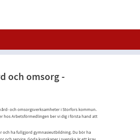
rd och omsorg -
m vård- och omsorgsverksamheter i Storfors kommun.
 hos Arbetsförmedlingen ber vi dig i första hand att
r och ha fullgjord gymnasieutbildning. Du bör ha
kor och service. Goda kunskaper i svenska är ett krav.