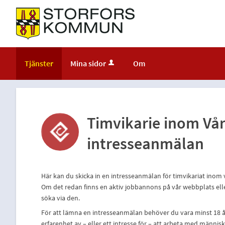
Tjänster
Mina sidor
Om
Timvikarie inom Vå
intresseanmälan
Här kan du skicka in en intresseanmälan för timvikariat ino
Om det redan finns en aktiv jobbannons på vår webbplats eller
söka via den.
För att lämna en intresseanmälan behöver du vara minst 18 å
erfarenhet av – eller ett intresse för – att arbeta med männis